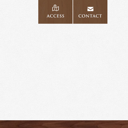
access
contac
覧